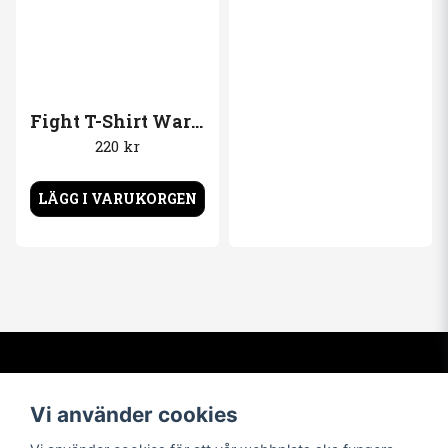
Fight T-Shirt War of words
220 kr
LÄGG I VARUKORGEN
Kontakta oss
Om oss
Vi använder cookies
info@t-shirtbymail.com
Vi har varit i t-shirtbranschen
sedan 1994. Vi levererar varor