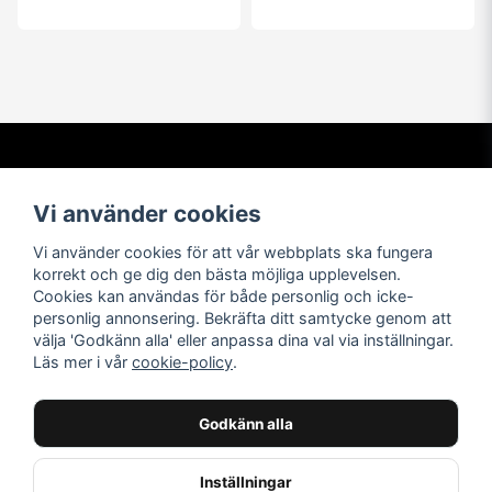
Kontakta oss
Om oss
Vi använder cookies
info@t-shirtbymail.com
Vi har varit i t-shirtbranschen
sedan 1994. Vi levererar varor
Vi använder cookies för att vår webbplats ska fungera
av högsta kvalitet till nöjda
korrekt och ge dig den bästa möjliga upplevelsen.
kunder över hela världen.
Cookies kan användas för både personlig och icke-
personlig annonsering. Bekräfta ditt samtycke genom att
Navigera
Följ oss
välja 'Godkänn alla' eller anpassa dina val via inställningar.
Läs mer i vår
cookie-policy
.
Facebook
Kontakta oss
Leverans och retur
Instagram
Köpvillkor
Godkänn alla
butiks info
Inställningar