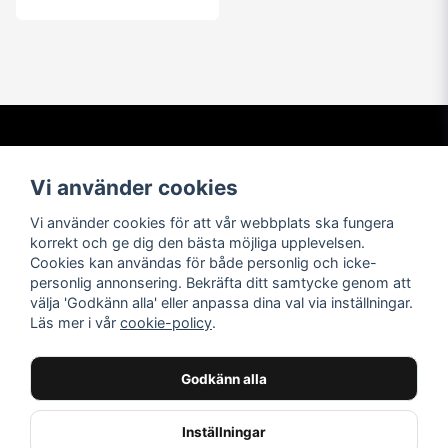
Kontakta oss
Om oss
Vi använder cookies
info@t-shirtbymail.com
Vi har varit i t-shirtbranschen
sedan 1994. Vi levererar varor
Vi använder cookies för att vår webbplats ska fungera
av högsta kvalitet till nöjda
korrekt och ge dig den bästa möjliga upplevelsen.
kunder över hela världen.
Cookies kan användas för både personlig och icke-
personlig annonsering. Bekräfta ditt samtycke genom att
Navigera
Följ oss
välja 'Godkänn alla' eller anpassa dina val via inställningar.
Läs mer i vår
cookie-policy
.
Facebook
Kontakta oss
Leverans och retur
Instagram
Köpvillkor
Godkänn alla
butiks info
Inställningar