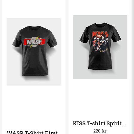
KISS T-shirt Spirit of ´76
220 kr
WASP T-Shirt First LOGO