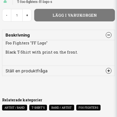
T-foo-fighters-ff-logo-s
LÄGG I VARUKORGEN
-
+
Beskrivning
Foo Fighters "FF Logo"
Black T-Shirt with print on the front.
Ställ en produktfråga
question
Fråga oss något om denna produkten...
Relaterade kategorier
ARTIST / BAND
T-SHIRT'S
BAND / ARTIST
FOO FIGHTERS
name
Namn