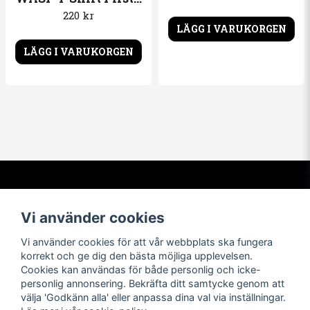
220 kr
LÄGG I VARUKORGEN
LÄGG I VARUKORGEN
Kontakta oss
Om oss
Vi använder cookies
info@t-shirtbymail.com
Vi har varit i t-shirtbranschen
sedan 1994. Vi levererar varor
Vi använder cookies för att vår webbplats ska fungera
av högsta kvalitet till nöjda
korrekt och ge dig den bästa möjliga upplevelsen.
kunder över hela världen.
Cookies kan användas för både personlig och icke-
personlig annonsering. Bekräfta ditt samtycke genom att
Navigera
Följ oss
välja 'Godkänn alla' eller anpassa dina val via inställningar.