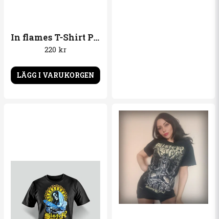
In flames T-Shirt Probably the best band in the world
220 kr
LÄGG I VARUKORGEN