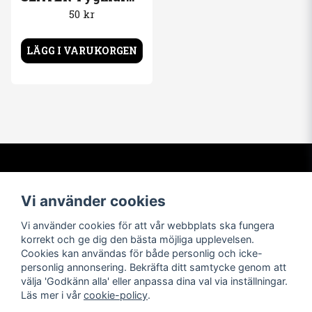
50 kr
LÄGG I VARUKORGEN
Kontakta oss
Om oss
Vi använder cookies
info@t-shirtbymail.com
Vi har varit i t-shirtbranschen
sedan 1994. Vi levererar varor
Vi använder cookies för att vår webbplats ska fungera
av högsta kvalitet till nöjda
korrekt och ge dig den bästa möjliga upplevelsen.
kunder över hela världen.
Cookies kan användas för både personlig och icke-
personlig annonsering. Bekräfta ditt samtycke genom att
Navigera
Följ oss
välja 'Godkänn alla' eller anpassa dina val via inställningar.
Läs mer i vår
cookie-policy
.
Facebook
Kontakta oss