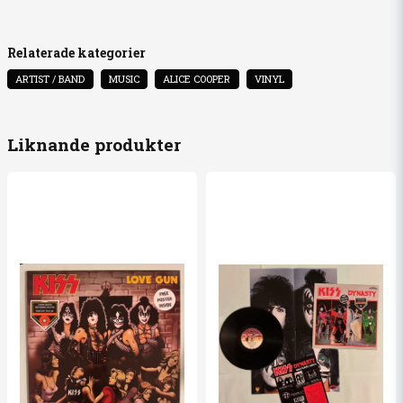
Fråga oss något om denna produkten...
Relaterade kategorier
ARTIST / BAND
MUSIC
ALICE COOPER
VINYL
name
Namn
Liknande produkter
email
Mejladress
Ja, ni får publicera min fråga