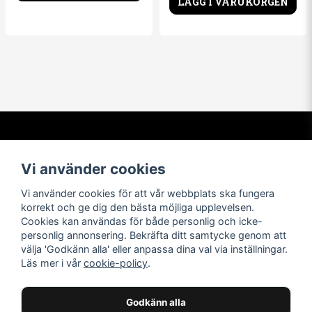
LÄGG I VARUKORGEN
Kontakta oss
Om oss
Vi använder cookies
info@t-shirtbymail.com
Vi har varit i t-shirtbranschen
sedan 1994. Vi levererar varor
Vi använder cookies för att vår webbplats ska fungera
av högsta kvalitet till nöjda
korrekt och ge dig den bästa möjliga upplevelsen.
kunder över hela världen.
Cookies kan användas för både personlig och icke-
personlig annonsering. Bekräfta ditt samtycke genom att
Navigera
Följ oss
välja 'Godkänn alla' eller anpassa dina val via inställningar.
Läs mer i vår
cookie-policy
.
Facebook
Kontakta oss
Leverans och retur
Instagram
Köpvillkor
Godkänn alla