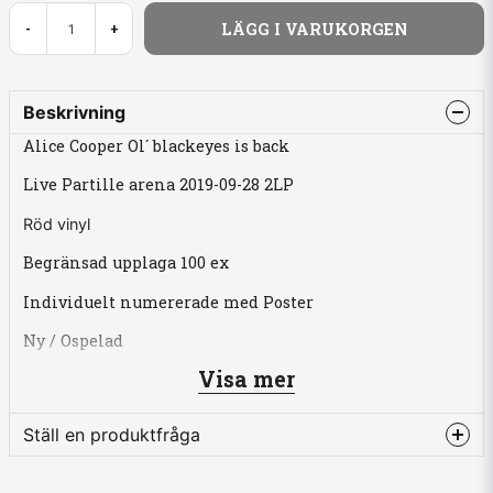
LÄGG I VARUKORGEN
-
+
Beskrivning
Alice Cooper Ol´ blackeyes is back
Live Partille arena 2019-09-28 2LP
Röd vinyl
Begränsad upplaga 100 ex
Individuelt numererade med Poster
Ny / Ospelad
Visa mer
2LP Komplett spelning
Direkt från mastertape
Ställ en produktfråga
question