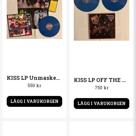
KISS LP Unmasked Blå vinyl Alternativomslag med poster och order papper
KISS LP OFF THE AUDIENCE Marquee Club London 1988 2LP Blå vinyl
550 kr
750 kr
LÄGG I VARUKORGEN
LÄGG I VARUKORGEN