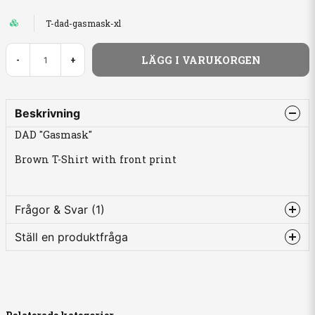
T-dad-gasmask-xl
LÄGG I VARUKORGEN
-
+
Beskrivning
DAD "Gasmask"
Brown T-Shirt with front print
Frågor & Svar (1)
Ställ en produktfråga
Anki frågade
för 2 år sedan
question
Herr, dam, unisex?
Fråga oss något om denna produkten...
Butiken svarade
unisex, vanlig t-shirt