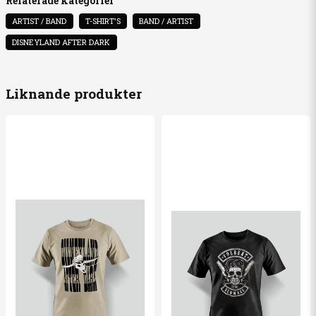
Relaterade kategorier
ARTIST / BAND
T-SHIRT'S
BAND / ARTIST
name
Namn
DISNEYLAND AFTER DARK
email
Mejladress
Liknande produkter
Ja, ni får publicera min fråga
Skicka fråga