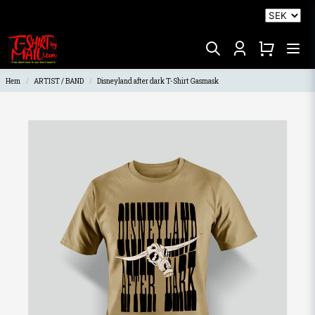
Hem
ARTIST / BAND
Disneyland after dark T-Shirt Gasmask