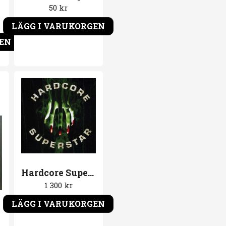
50 kr
LÄGG I VARUKORGEN
GEN
Hardcore Superstar Vinyl Beg For It LP Skiva Grön vinyl
1 300 kr
LÄGG I VARUKORGEN