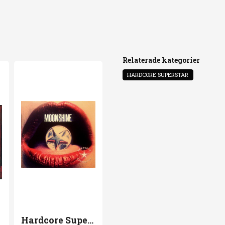
5
Rock 'n' R
6
Someone 
name
Namn
7
Dig A Hol
Relaterade kategorier
HARDCORE SUPERSTAR
8
Punk Roc
Ja, ni får public
9
Right Her
10
So Deep I
11
Fly Away
Hardcore Superstar Moonshine CD Single