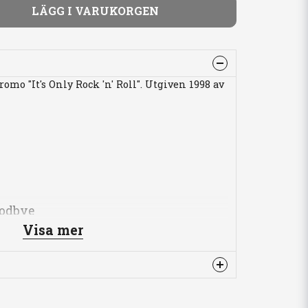
LÄGG I VARUKORGEN
omo "It's Only Rock 'n' Roll". Utgiven 1998 av
Credits
oodbye
Visa mer
e Along
lf To Hell
m Ride
denna produkten...