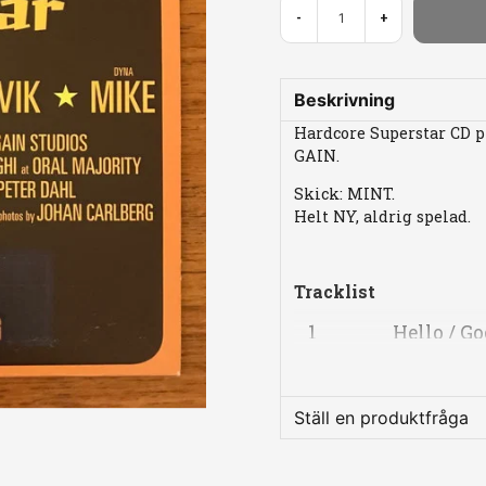
-
+
Beskrivning
Hardcore Superstar CD pr
GAIN.
Skick: MINT.
Helt NY, aldrig spelad.
Tracklist
Position
Title/
1
Hello / G
2
Baby Com
Ställ en produktfråga
3
Send Myse
question
4
Bubblecu
Fråga oss något om 