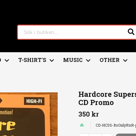
D
T-SHIRT'S
MUSIC
OTHER
rstar "It's Only Rock 'n' Roll" CD Promo
Hardcore Superst
CD Promo
350 kr
CD-HCSS-ItsOnlyRnR