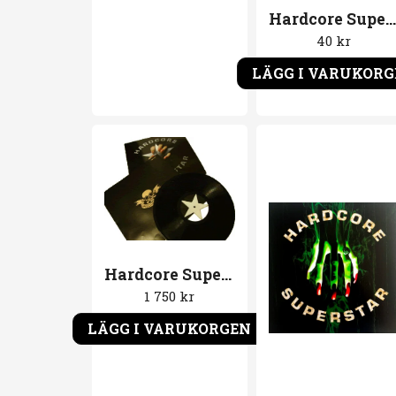
Hardcore Superstar Bastards CD Single
40 kr
LÄGG I VARUKOR
Hardcore Superstar Vinyl Hardcore Superstar. LP Skiva
1 750 kr
LÄGG I VARUKORGEN