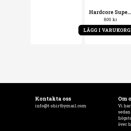
Hardcore Superstar Vinyl Beg For It. LP Skiva
800 kr
LÄGG I VARUKOR
Kontakta oss
Om o
info@t-shirtbymail.com
Vi har
sedan 
högsta
över h