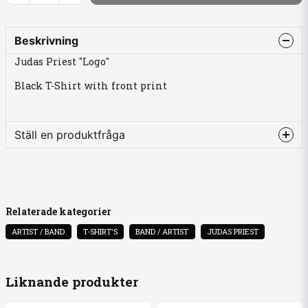
Beskrivning
Judas Priest "Logo"
Black T-Shirt with front print
Ställ en produktfråga
question
Fråga oss något om denna produkten...
Relaterade kategorier
ARTIST / BAND
T-SHIRT'S
BAND / ARTIST
JUDAS PRIEST
name
Namn
Liknande produkter
email
Mejladress