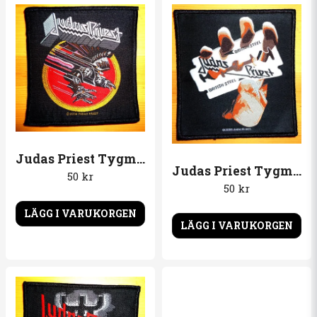
Ja, ni får publicera min fråga
Judas Priest Tygmärke Screaming for vengeance
Judas Priest Tygmärke British steel
50 kr
Skicka fråga
50 kr
LÄGG I VARUKORGEN
LÄGG I VARUKORGEN