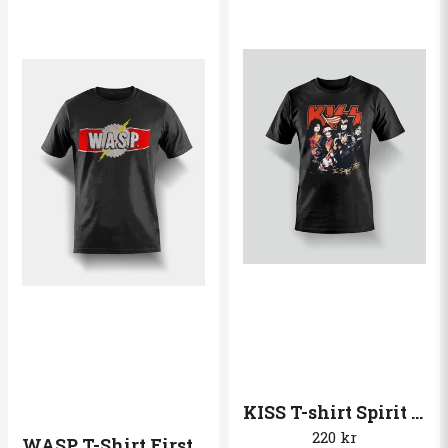
KISS T-shirt Spirit of ´76
220 kr
WASP T-Shirt First LOGO