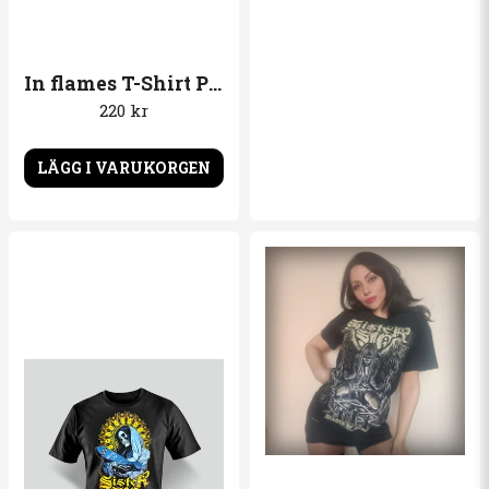
In flames T-Shirt Probably the best band in the world
220 kr
LÄGG I VARUKORGEN