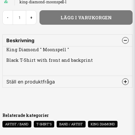
king-diamond-moonspell-l
LÄGG I VARUKORGEN
-
+
Beskrivning
King Diamond " Moonspell "
Black T-Shirt with front and backprint
Ställ en produktfråga
question
Fråga oss något om denna produkten...
Relaterade kategorier
ARTIST / BAND
T-SHIRT'S
BAND / ARTIST
KING DIAMOND
name
Namn