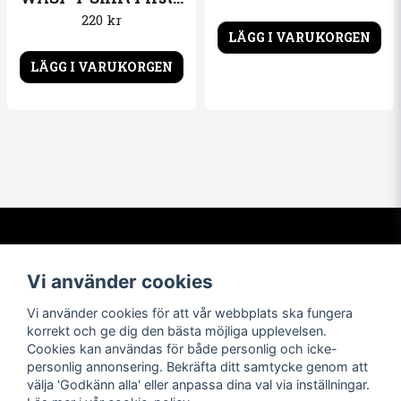
220 kr
LÄGG I VARUKORGEN
LÄGG I VARUKORGEN
Kontakta oss
Om oss
Vi använder cookies
info@t-shirtbymail.com
Vi har varit i t-shirtbranschen
sedan 1994. Vi levererar varor
Vi använder cookies för att vår webbplats ska fungera
av högsta kvalitet till nöjda
korrekt och ge dig den bästa möjliga upplevelsen.
kunder över hela världen.
Cookies kan användas för både personlig och icke-
personlig annonsering. Bekräfta ditt samtycke genom att
Navigera
Följ oss
välja 'Godkänn alla' eller anpassa dina val via inställningar.