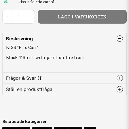
kiss-solo-eric-carr-xl
LÄGG I VARUKORGEN
-
+
Beskrivning
KISS "Eric Carr"
Black T-Shirt with print on the front
Frågor & Svar (1)
Ställ en produktfråga
Simon Lansenheim frågade
för 6 månader sedan
question
Hej! Är t-shirtsen unisex??
Fråga oss något om denna produkten...
Butiken svarade
ja
Relaterade kategorier