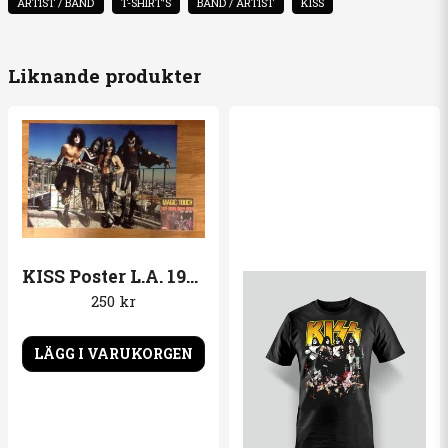
ARTIST / BAND
T-SHIRT'S
BAND / ARTIST
KISS
name
Namn
Liknande produkter
email
Mejladress
Ja, ni får publicera min fråga
KISS Poster L.A. 1974
250 kr
LÄGG I VARUKORGEN
Skicka fråga