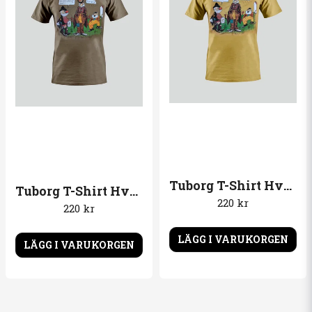
Johnas frågade
för 1 år sedan
Hur är t-shirten i storlek? Jag brukar köpa m.
Butiken svarade
lite stora i storleken
Hans Rane frågade
för 1 år sedan
Vilket material är t-shirten gjord av. ( Tuborg Beer)
Butiken svarade
bomull
Tuborg T-Shirt Hvergang. Gul T-shirt
Tuborg T-Shirt Hvergang. Brun T-shirt
220 kr
220 kr
LÄGG I VARUKORGEN
LÄGG I VARUKORGEN