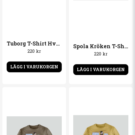
Mats Fredriksson frågade
för 1 år sedan
Finns det i vitt
Butiken svarade
Nej, tyvärr inte
Tuborg T-Shirt Hvergang. Blå T-Shirt
Spola Kröken T-Shirt Logo
220 kr
Joakim Stavem Aldén frågade
för 1 år sedan
220 kr
Varför svara ni inte på mina mail och bekräftar
min retur???
LÄGG I VARUKORGEN
LÄGG I VARUKORGEN
Butiken svarade
oj...jag ska ta en titt i mailen...återkommer
Conny Johansson frågade
för 1 år sedan
Synd ni inte har större storlekar 😒
Butiken svarade
blåa finns i 4xl