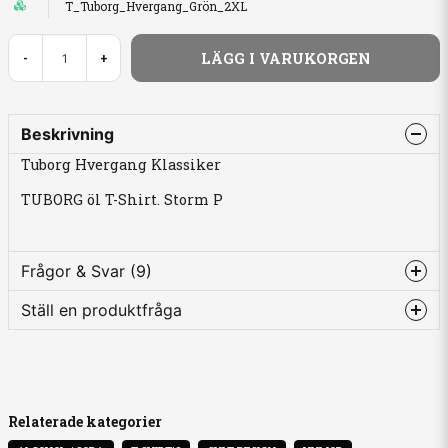
T_Tuborg_Hvergang_Grön_2XL
LÄGG I VARUKORGEN
-
+
Beskrivning
Tuborg Hvergang Klassiker
TUBORG öl T-Shirt. Storm P
Frågor & Svar (9)
Ställ en produktfråga
Karin Lindblad frågade
för 10 månader sedan
question
Hej! Jag såg en tidigare fråga om storlek och ni
Fråga oss något om denna produkten...
svarade ”lite stora i storleken”. Om man har XL,
skulle ni rekommendera att köpa XL av er (herr)?
Relaterade kategorier
Butiken svarade