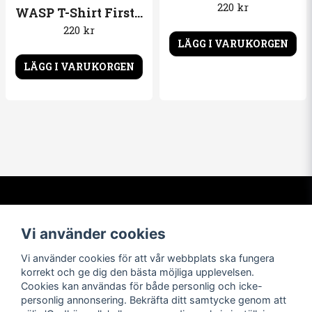
220 kr
WASP T-Shirt First LOGO
220 kr
LÄGG I VARUKORGEN
LÄGG I VARUKORGEN
Kontakta oss
Om oss
Vi använder cookies
info@t-shirtbymail.com
Vi har varit i t-shirtbranschen
sedan 1994. Vi levererar varor
Vi använder cookies för att vår webbplats ska fungera
av högsta kvalitet till nöjda
korrekt och ge dig den bästa möjliga upplevelsen.
kunder över hela världen.
Cookies kan användas för både personlig och icke-
personlig annonsering. Bekräfta ditt samtycke genom att