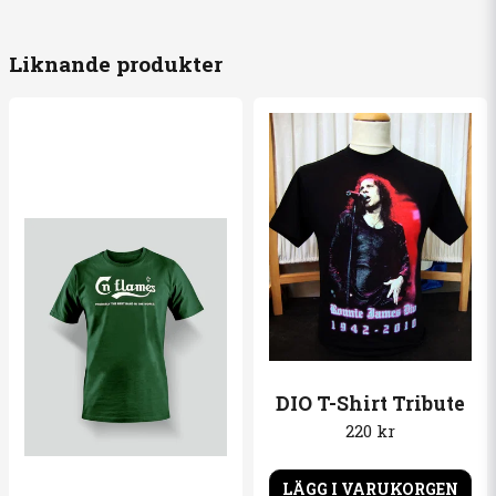
Namn
Liknande produkter
email
Mejladress
Ja, ni får publicera min fråga
Skicka fråga
DIO T-Shirt Tribute
220 kr
LÄGG I VARUKORGEN