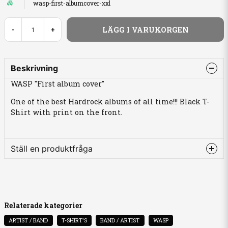
wasp-first-albumcover-xxl
LÄGG I VARUKORGEN
-
+
Beskrivning
WASP "First album cover"
One of the best Hardrock albums of all time!!! Black T-
Shirt with print on the front.
Ställ en produktfråga
question
Fråga oss något om denna produkten...
Relaterade kategorier
ARTIST / BAND
T-SHIRT'S
BAND / ARTIST
WASP
name