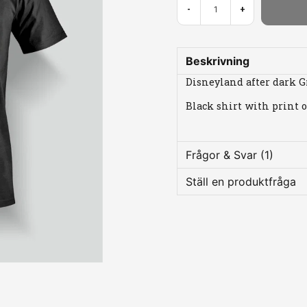
-
+
Beskrivning
Disneyland after dark G
Black shirt with print
Frågor & Svar (1)
Ställ en produktfråga
Daniel frågade
för 8 mån
question
vilka mått har ni gäll
Fråga oss något om 
får jag min t-shirt in
Butiken svarade
skillnaden är 2,5cm 
storlekarna
name
Namn