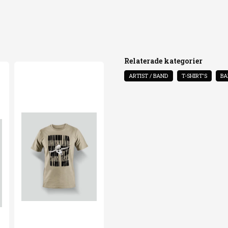
googla gildan softstyl
Ja, ni får public
Relaterade kategorier
ARTIST / BAND
T-SHIRT'S
BA