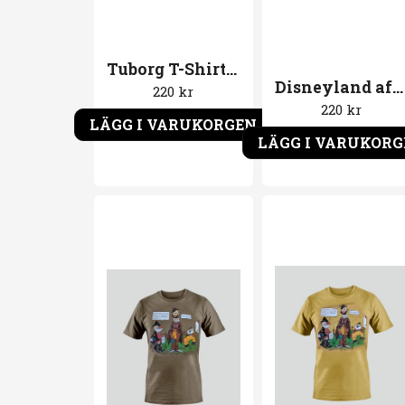
Tuborg T-Shirt Hvergang. Blå T-Shirt
Disneyland after dark T-Shirt Gasmask
220 kr
220 kr
LÄGG I VARUKORGEN
LÄGG I VARUKOR