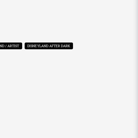
e så ser du måtten
era min fråga
ND / ARTIST
DISNEYLAND AFTER DARK
Skicka fråga