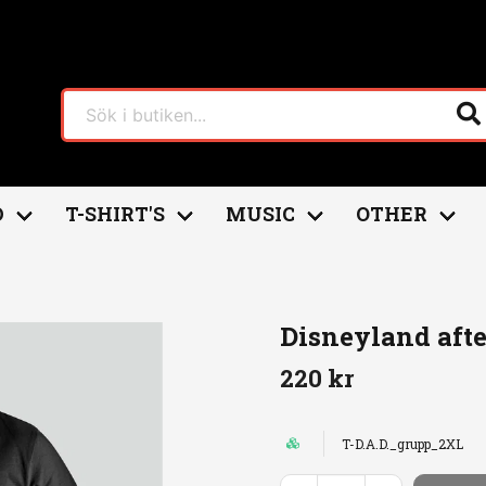
D
T-SHIRT'S
MUSIC
OTHER
´89"
Disneyland afte
220 kr
T-D.A.D._grupp_2XL