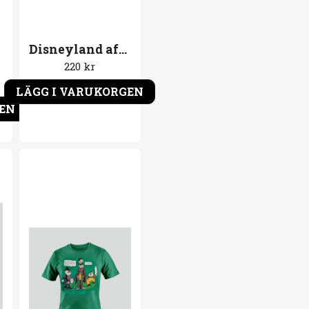
Disneyland after dark T-Shirt Kapten
220 kr
LÄGG I VARUKORGEN
GEN